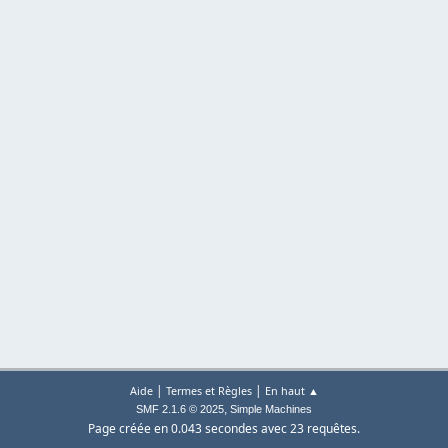
|
|
Aide
Termes et Règles
En haut ▲
,
SMF 2.1.6 © 2025
Simple Machines
Page créée en 0.043 secondes avec 23 requêtes.