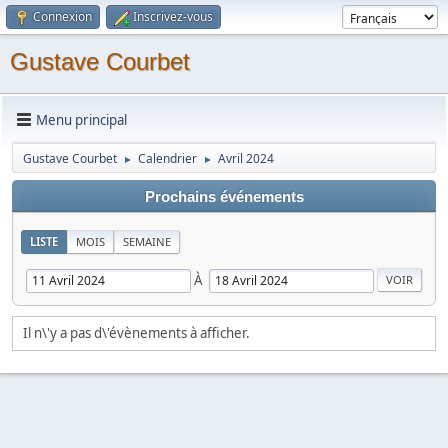
Connexion
Inscrivez-vous
Gustave Courbet
Menu principal
Gustave Courbet
Calendrier
Avril 2024
►
►
Prochains événements
LISTE
MOIS
SEMAINE
À
Il n\'y a pas d\'évènements à afficher.