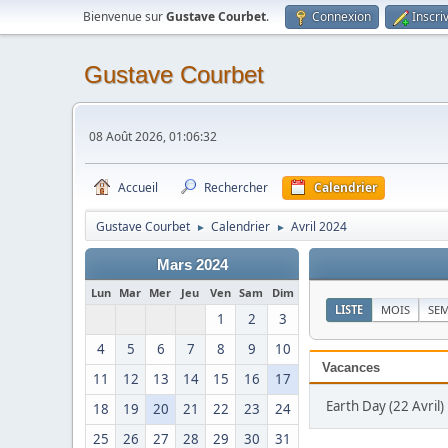
Bienvenue sur
Gustave Courbet
.
Connexion
Inscri
Gustave Courbet
08 Août 2026, 01:06:32
Accueil
Rechercher
Calendrier
Gustave Courbet
Calendrier
Avril 2024
►
►
Mars 2024
Lun
Mar
Mer
Jeu
Ven
Sam
Dim
LISTE
MOIS
SE
1
2
3
4
5
6
7
8
9
10
Vacances
11
12
13
14
15
16
17
Earth Day (22 Avril)
18
19
20
21
22
23
24
25
26
27
28
29
30
31