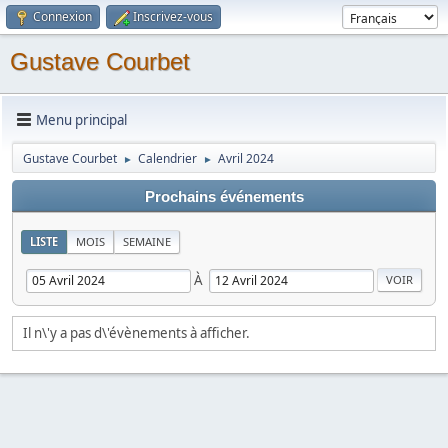
Connexion
Inscrivez-vous
Gustave Courbet
Menu principal
Gustave Courbet
Calendrier
Avril 2024
►
►
Prochains événements
LISTE
MOIS
SEMAINE
À
Il n\'y a pas d\'évènements à afficher.