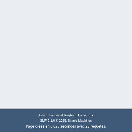
|
|
Aide
Termes et Règles
En haut ▲
,
SMF 2.1.6 © 2025
Simple Machines
Page créée en 0.028 secondes avec 23 requêtes.