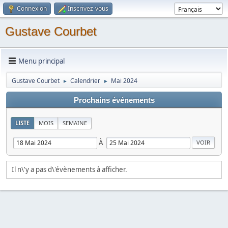
Connexion
Inscrivez-vous
Gustave Courbet
Menu principal
Gustave Courbet
Calendrier
Mai 2024
►
►
Prochains événements
LISTE
MOIS
SEMAINE
À
Il n\'y a pas d\'évènements à afficher.