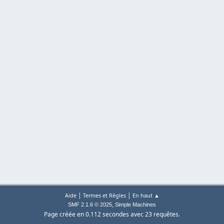
|
|
Aide
Termes et Règles
En haut ▲
,
SMF 2.1.6 © 2025
Simple Machines
Page créée en 0.112 secondes avec 23 requêtes.