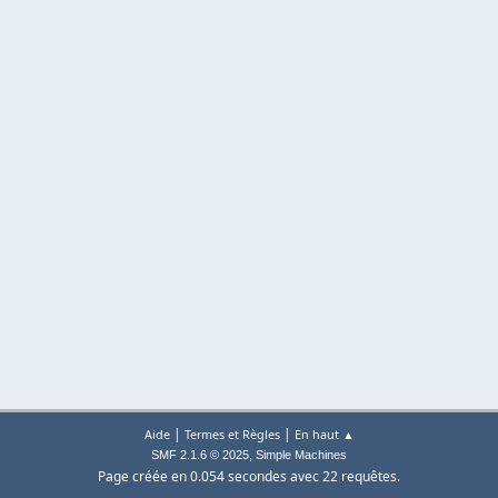
|
|
Aide
Termes et Règles
En haut ▲
,
SMF 2.1.6 © 2025
Simple Machines
Page créée en 0.054 secondes avec 22 requêtes.