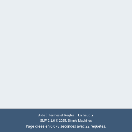
|
|
Aide
Termes et Règles
En haut ▲
,
SMF 2.1.6 © 2025
Simple Machines
Page créée en 0.078 secondes avec 22 requêtes.