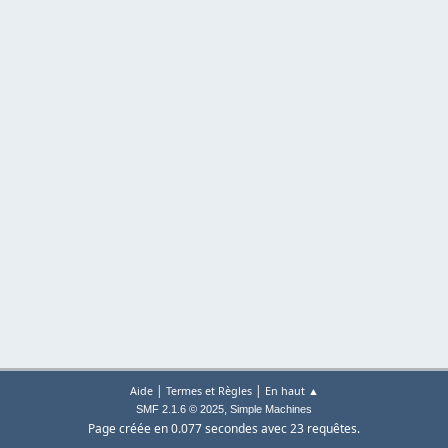
|
|
Aide
Termes et Règles
En haut ▲
,
SMF 2.1.6 © 2025
Simple Machines
Page créée en 0.077 secondes avec 23 requêtes.