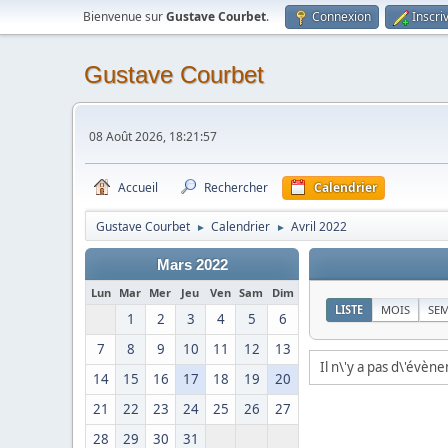
Bienvenue sur
Gustave Courbet
.
Connexion
Inscri
Gustave Courbet
08 Août 2026, 18:21:57
Accueil
Rechercher
Calendrier
Gustave Courbet
Calendrier
Avril 2022
►
►
Mars 2022
Lun
Mar
Mer
Jeu
Ven
Sam
Dim
LISTE
MOIS
SE
1
2
3
4
5
6
7
8
9
10
11
12
13
Il n\'y a pas d\'évèn
14
15
16
17
18
19
20
21
22
23
24
25
26
27
28
29
30
31