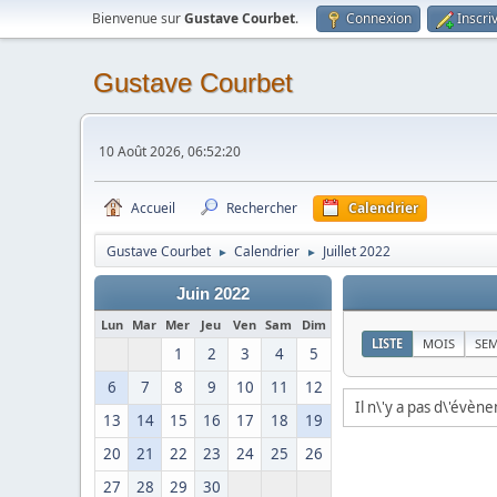
Bienvenue sur
Gustave Courbet
.
Connexion
Inscri
Gustave Courbet
10 Août 2026, 06:52:20
Accueil
Rechercher
Calendrier
Gustave Courbet
Calendrier
Juillet 2022
►
►
Juin 2022
Lun
Mar
Mer
Jeu
Ven
Sam
Dim
LISTE
MOIS
SE
1
2
3
4
5
6
7
8
9
10
11
12
Il n\'y a pas d\'évèn
13
14
15
16
17
18
19
20
21
22
23
24
25
26
27
28
29
30