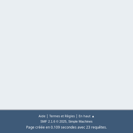
|
|
Aide
Termes et Règles
En haut ▲
,
SMF 2.1.6 © 2025
Simple Machines
Page créée en 0.109 secondes avec 23 requêtes.