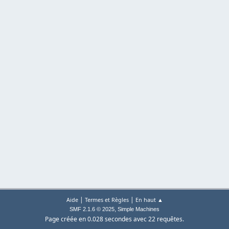
|
|
Aide
Termes et Règles
En haut ▲
,
SMF 2.1.6 © 2025
Simple Machines
Page créée en 0.028 secondes avec 22 requêtes.