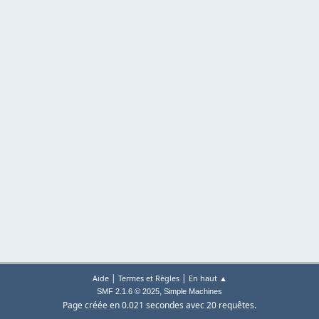
|
|
Aide
Termes et Règles
En haut ▲
,
SMF 2.1.6 © 2025
Simple Machines
Page créée en 0.021 secondes avec 20 requêtes.