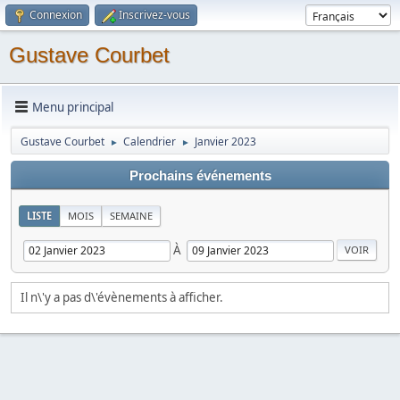
Connexion
Inscrivez-vous
Gustave Courbet
Menu principal
Gustave Courbet
Calendrier
Janvier 2023
►
►
Prochains événements
LISTE
MOIS
SEMAINE
À
Il n\'y a pas d\'évènements à afficher.