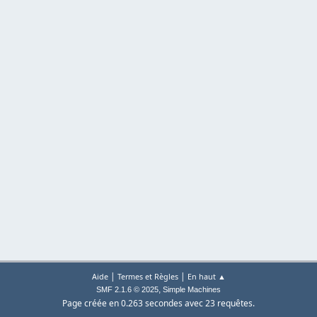
|
|
Aide
Termes et Règles
En haut ▲
,
SMF 2.1.6 © 2025
Simple Machines
Page créée en 0.263 secondes avec 23 requêtes.