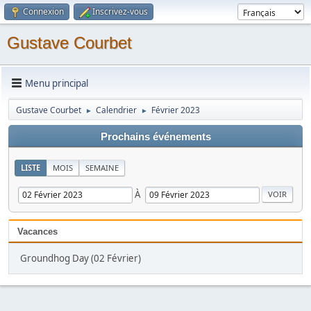
Connexion
Inscrivez-vous
Gustave Courbet
Menu principal
Gustave Courbet
Calendrier
Février 2023
►
►
Prochains événements
LISTE
MOIS
SEMAINE
À
Vacances
Groundhog Day (02 Février)