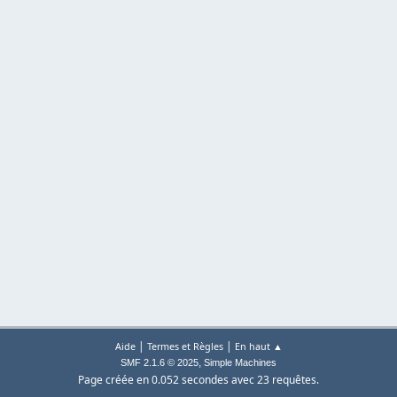
|
|
Aide
Termes et Règles
En haut ▲
,
SMF 2.1.6 © 2025
Simple Machines
Page créée en 0.052 secondes avec 23 requêtes.