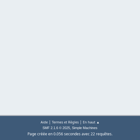
|
|
Aide
Termes et Règles
En haut ▲
,
SMF 2.1.6 © 2025
Simple Machines
Page créée en 0.056 secondes avec 22 requêtes.