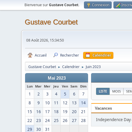
Bienvenue sur
Gustave Courbet
.
Connexion
Inscri
Gustave Courbet
08 Août 2026, 15:34:50
Accueil
Rechercher
Calendrier
Gustave Courbet
Calendrier
Juin 2023
►
►
Mai 2023
Lun
Mar
Mer
Jeu
Ven
Sam
Dim
LISTE
MOIS
SE
1
2
3
4
5
6
7
8
9
10
11
12
13
14
Vacances
15
16
17
18
19
20
21
Independence Day (0
22
23
24
25
26
27
28
29
30
31