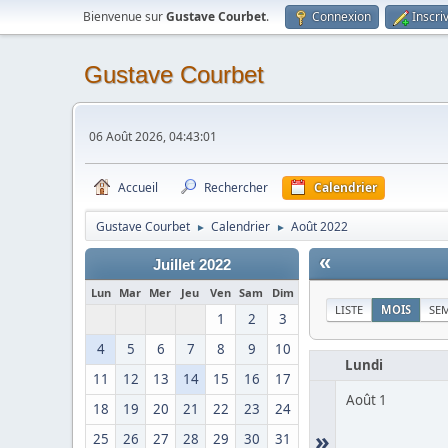
Bienvenue sur
Gustave Courbet
.
Connexion
Inscri
Gustave Courbet
06 Août 2026, 04:43:01
Accueil
Rechercher
Calendrier
Gustave Courbet
Calendrier
Août 2022
►
►
«
Juillet 2022
Lun
Mar
Mer
Jeu
Ven
Sam
Dim
LISTE
MOIS
SE
1
2
3
4
5
6
7
8
9
10
Lundi
11
12
13
14
15
16
17
Août 1
18
19
20
21
22
23
24
»
25
26
27
28
29
30
31