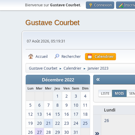
Bienvenue sur
Gustave Courbet
.
Connexion
Inscri
Gustave Courbet
07 Août 2026, 05:19:31
Accueil
Rechercher
Calendrier
Gustave Courbet
Calendrier
Janvier 2023
►
►
«
Décembre 2022
Lun
Mar
Mer
Jeu
Ven
Sam
Dim
LISTE
MOIS
SE
1
2
3
4
5
6
7
8
9
10
11
Lundi
12
13
14
15
16
17
18
26
19
20
21
22
23
24
25
»
26
27
28
29
30
31