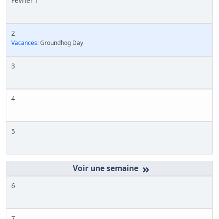
Février 1
2
Vacances:
Groundhog Day
3
4
5
»
6
7