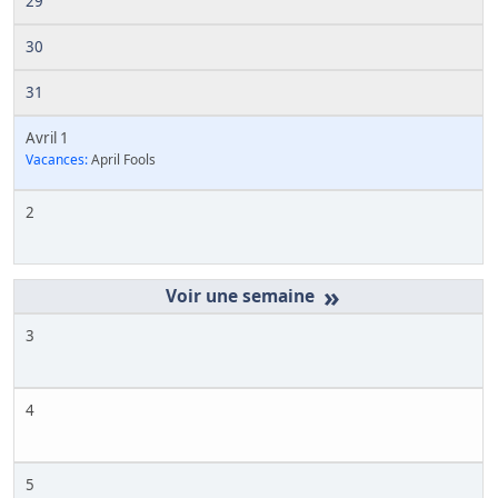
29
30
31
Avril 1
Vacances:
April Fools
2
»
3
4
5