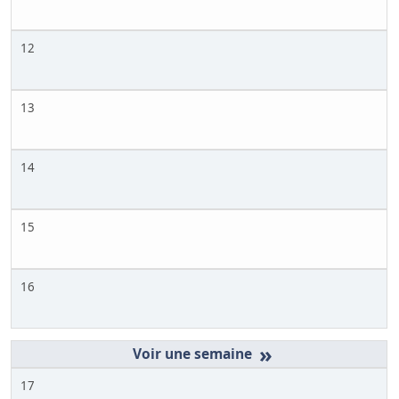
12
13
14
15
16
»
17