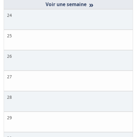
»
24
25
26
27
28
29