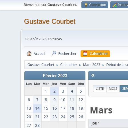
Bienvenue sur
Gustave Courbet
.
Connexion
Inscri
Gustave Courbet
08 Août 2026, 09:50:45
Accueil
Rechercher
Calendrier
Gustave Courbet
Calendrier
Mars 2023
Début de la 
►
►
►
«
Février 2023
Lun
Mar
Mer
Jeu
Ven
Sam
Dim
LISTE
MOIS
SE
1
2
3
4
5
6
7
8
9
10
11
12
Mars
13
14
15
16
17
18
19
20
21
22
23
24
25
26
Jour
27
28