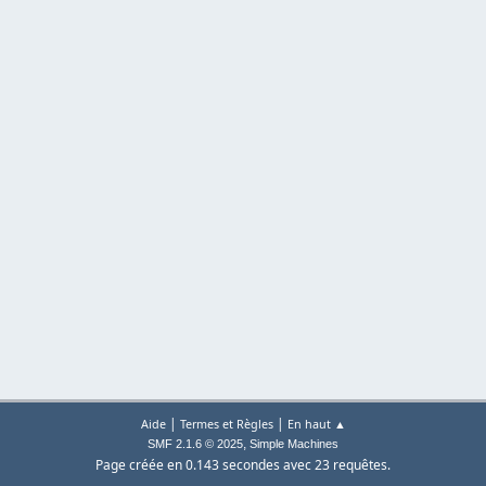
|
|
Aide
Termes et Règles
En haut ▲
,
SMF 2.1.6 © 2025
Simple Machines
Page créée en 0.143 secondes avec 23 requêtes.