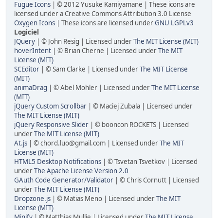
Fugue Icons
| © 2012 Yusuke Kamiyamane | These icons are
licensed under a Creative Commons Attribution 3.0 License
Oxygen Icons
| These icons are licensed under
GNU LGPLv3
Logiciel
JQuery
| © John Resig | Licensed under
The MIT License (MIT)
hoverIntent
| © Brian Cherne | Licensed under
The MIT
License (MIT)
SCEditor
| © Sam Clarke | Licensed under
The MIT License
(MIT)
animaDrag
| © Abel Mohler | Licensed under
The MIT License
(MIT)
jQuery Custom Scrollbar
| © Maciej Zubala | Licensed under
The MIT License (MIT)
jQuery Responsive Slider
| © booncon ROCKETS | Licensed
under
The MIT License (MIT)
At.js
| © chord.luo@gmail.com | Licensed under
The MIT
License (MIT)
HTML5 Desktop Notifications
| © Tsvetan Tsvetkov | Licensed
under
The Apache License Version 2.0
GAuth Code Generator/Validator
| © Chris Cornutt | Licensed
under
The MIT License (MIT)
Dropzone.js
| © Matias Meno | Licensed under
The MIT
License (MIT)
Minify
| © Matthias Mullie | Licensed under
The MIT License