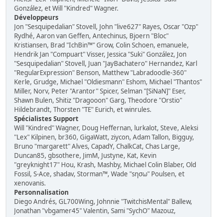
González, et Will "Kindred" Wagner.
Développeurs
Jon "Sesquipedalian" Stovell, John "live627" Rayes, Oscar "Ozp"
Rydhé, Aaron van Geffen, Antechinus, Bjoern "Bloc"
Kristiansen, Brad "IchBin™" Grow, Colin Schoen, emanuele,
Hendrik Jan "Compuart" Visser, Jessica "Suki" González, Jon
"Sesquipedalian" Stovell, Juan "JayBachatero" Hernandez, Karl
"RegularExpression" Benson, Matthew "Labradoodle-360"
Kerle, Grudge, Michael "Oldiesmann" Eshom, Michael "Thantos"
Miller, Norv, Peter "Arantor" Spicer, Selman "[SiNaN]" Eser,
Shawn Bulen, Shitiz "Dragooon" Garg, Theodore "Orstio"
Hildebrandt, Thorsten "TE" Eurich, et winrules.
Spécialistes Support
Will "Kindred" Wagner, Doug Heffernan, lurkalot, Steve, Aleksi
"Lex" Kilpinen, br360, GigaWatt, ziycon, Adam Tallon, Bigguy,
Bruno "margarett" Alves, CapadY, ChalkCat, Chas Large,
Duncan85, gbsothere, JimM, Justyne, Kat, Kevin
"greyknight17" Hou, Krash, Mashby, Michael Colin Blaber, Old
Fossil, S-Ace, shadav, Storman™, Wade "sησω" Poulsen, et
xenovanis.
Personnalisation
Diego Andrés, GL700Wing, Johnnie "TwitchisMental" Ballew,
Jonathan "vbgamer45" Valentin, Sami "SychO" Mazouz,