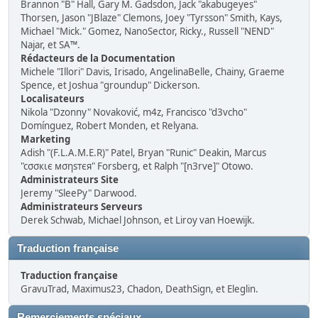
Brannon "B" Hall, Gary M. Gadsdon, Jack "akabugeyes"
Thorsen, Jason "JBlaze" Clemons, Joey "Tyrsson" Smith, Kays,
Michael "Mick." Gomez, NanoSector, Ricky., Russell "NEND"
Najar, et SA™.
Rédacteurs de la Documentation
Michele "Illori" Davis, Irisado, AngelinaBelle, Chainy, Graeme
Spence, et Joshua "groundup" Dickerson.
Localisateurs
Nikola "Dzonny" Novaković, m4z, Francisco "d3vcho"
Domínguez, Robert Monden, et Relyana.
Marketing
Adish "(F.L.A.M.E.R)" Patel, Bryan "Runic" Deakin, Marcus
"cσσкιє мσηѕтєя" Forsberg, et Ralph "[n3rve]" Otowo.
Administrateurs Site
Jeremy "SleePy" Darwood.
Administrateurs Serveurs
Derek Schwab, Michael Johnson, et Liroy van Hoewijk.
Traduction française
Traduction française
GravuTrad, Maximus23, Chadon, DeathSign, et Eleglin.
Remerciements spéciaux