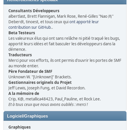
Consultants Développeurs
albertlast, Brett Flannigan, Mark Rose, René-Gilles "Nao 尚"
Deberdt, tinoest, et tous ceux qui
ont apporté leur
contribution sur GitHub
..
Beta Testeurs
Les valeureux élus qui ont sans relâche ni pitié traqué les bugs,
apporté leurs idées et fait basculer les développeurs dans la
démence.
Traducteurs
Merci pour vos efforts, ils ont permis d'ouvrir les portes de SMF
au monde entier.
Père Fondateur de SMF
Unknown W. "[Unknown]" Brackets.
Gestionnaires originels du Projet
Jeff Lewis, Joseph Fung, et David Recordon.
A la mémoire de
Crip, K@, metallica48423, Paul_Pauline, et Rock Lee.
Et à tous ceux que nous avons oubliés : merci !
Logiciel/Graphiques
Graphiques