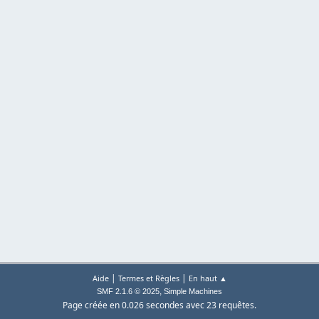
|
|
Aide
Termes et Règles
En haut ▲
,
SMF 2.1.6 © 2025
Simple Machines
Page créée en 0.026 secondes avec 23 requêtes.