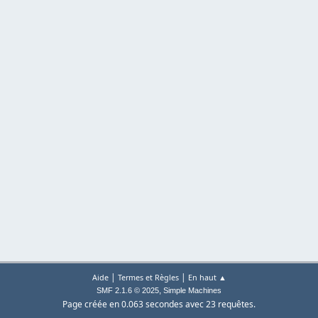
|
|
Aide
Termes et Règles
En haut ▲
,
SMF 2.1.6 © 2025
Simple Machines
Page créée en 0.063 secondes avec 23 requêtes.