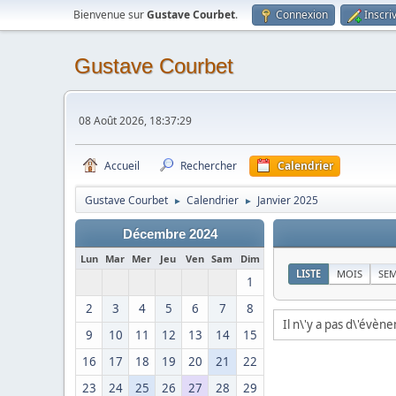
Bienvenue sur
Gustave Courbet
.
Connexion
Inscri
Gustave Courbet
08 Août 2026, 18:37:29
Accueil
Rechercher
Calendrier
Gustave Courbet
Calendrier
Janvier 2025
►
►
Décembre 2024
Lun
Mar
Mer
Jeu
Ven
Sam
Dim
LISTE
MOIS
SE
1
2
3
4
5
6
7
8
Il n\'y a pas d\'évèn
9
10
11
12
13
14
15
16
17
18
19
20
21
22
23
24
25
26
27
28
29