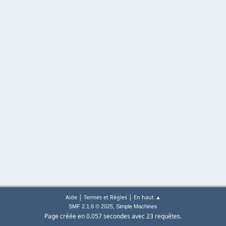
|
|
Aide
Termes et Règles
En haut ▲
,
SMF 2.1.6 © 2025
Simple Machines
Page créée en 0.057 secondes avec 23 requêtes.