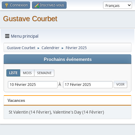
Connexion
Inscrivez-vous
Gustave Courbet
Menu principal
Gustave Courbet
Calendrier
Février 2025
►
►
Prochains événements
LISTE
MOIS
SEMAINE
À
Vacances
St Valentin (14 Février), Valentine's Day (14 Février)