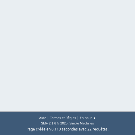
|
|
Aide
Termes et Règles
En haut ▲
,
SMF 2.1.6 © 2025
Simple Machines
Page créée en 0.110 secondes avec 22 requêtes.