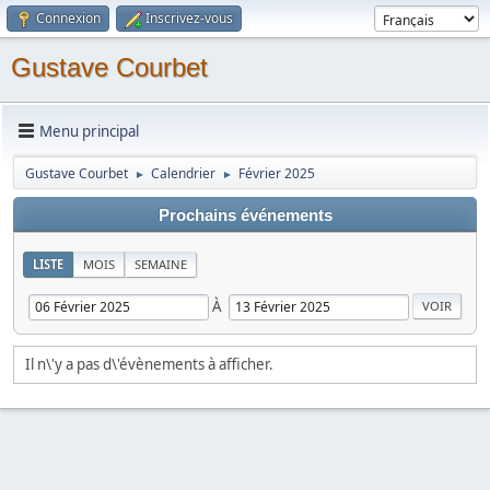
Connexion
Inscrivez-vous
Gustave Courbet
Menu principal
Gustave Courbet
Calendrier
Février 2025
►
►
Prochains événements
LISTE
MOIS
SEMAINE
À
Il n\'y a pas d\'évènements à afficher.