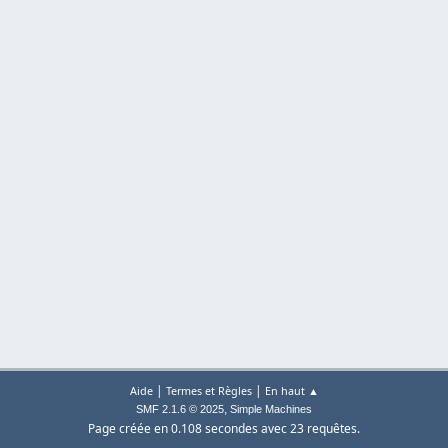
|
|
Aide
Termes et Règles
En haut ▲
,
SMF 2.1.6 © 2025
Simple Machines
Page créée en 0.108 secondes avec 23 requêtes.