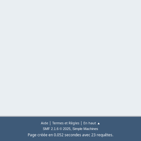
|
|
Aide
Termes et Règles
En haut ▲
,
SMF 2.1.6 © 2025
Simple Machines
Page créée en 0.052 secondes avec 23 requêtes.