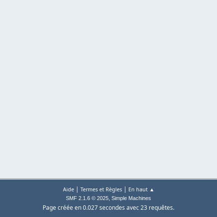
|
|
Aide
Termes et Règles
En haut ▲
,
SMF 2.1.6 © 2025
Simple Machines
Page créée en 0.027 secondes avec 23 requêtes.