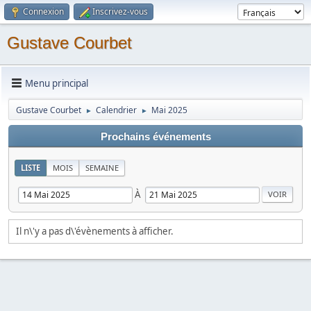
Connexion
Inscrivez-vous
Gustave Courbet
Menu principal
Gustave Courbet
Calendrier
Mai 2025
►
►
Prochains événements
LISTE
MOIS
SEMAINE
À
Il n\'y a pas d\'évènements à afficher.