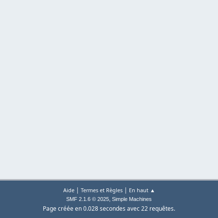
|
|
Aide
Termes et Règles
En haut ▲
,
SMF 2.1.6 © 2025
Simple Machines
Page créée en 0.028 secondes avec 22 requêtes.