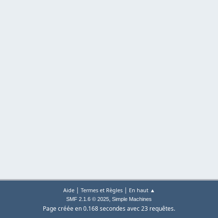
|
|
Aide
Termes et Règles
En haut ▲
,
SMF 2.1.6 © 2025
Simple Machines
Page créée en 0.168 secondes avec 23 requêtes.