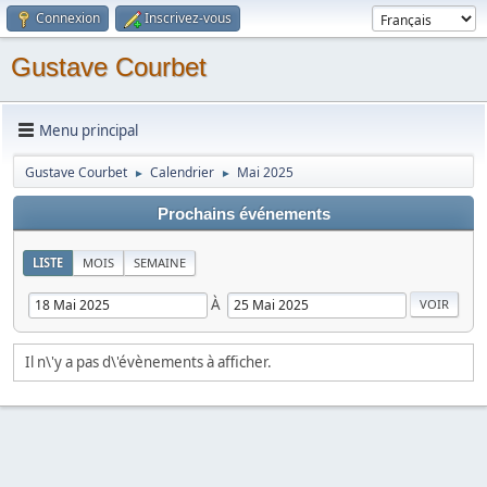
Connexion
Inscrivez-vous
Gustave Courbet
Menu principal
Gustave Courbet
Calendrier
Mai 2025
►
►
Prochains événements
LISTE
MOIS
SEMAINE
À
Il n\'y a pas d\'évènements à afficher.