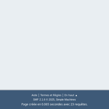
|
|
Aide
Termes et Règles
En haut ▲
,
SMF 2.1.6 © 2025
Simple Machines
Page créée en 0.065 secondes avec 23 requêtes.