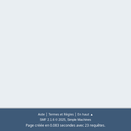
|
|
Aide
Termes et Règles
En haut ▲
,
SMF 2.1.6 © 2025
Simple Machines
Page créée en 0.083 secondes avec 23 requêtes.