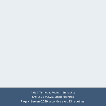
|
|
Aide
Termes et Règles
En haut ▲
,
SMF 2.1.6 © 2025
Simple Machines
Page créée en 0.039 secondes avec 23 requêtes.