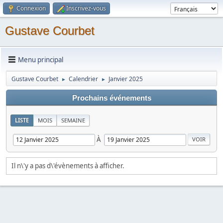
Connexion
Inscrivez-vous
Gustave Courbet
Menu principal
Gustave Courbet
Calendrier
Janvier 2025
►
►
Prochains événements
LISTE
MOIS
SEMAINE
À
Il n\'y a pas d\'évènements à afficher.