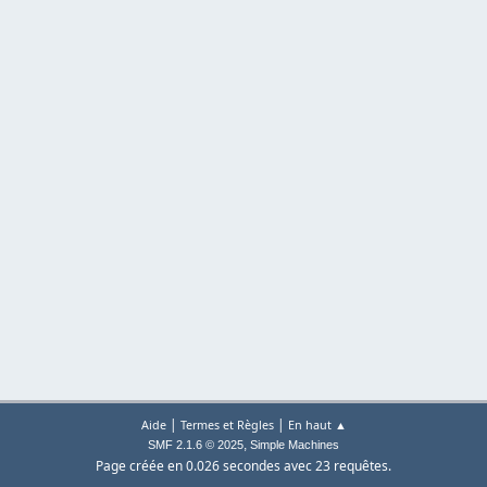
|
|
Aide
Termes et Règles
En haut ▲
,
SMF 2.1.6 © 2025
Simple Machines
Page créée en 0.026 secondes avec 23 requêtes.