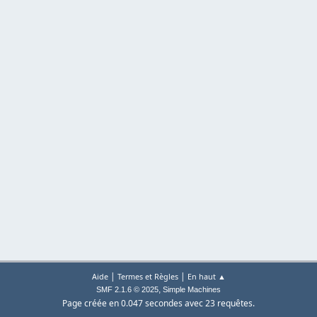
|
|
Aide
Termes et Règles
En haut ▲
,
SMF 2.1.6 © 2025
Simple Machines
Page créée en 0.047 secondes avec 23 requêtes.