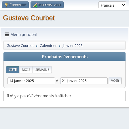
Connexion
Inscrivez-vous
Gustave Courbet
Menu principal
Gustave Courbet
Calendrier
Janvier 2025
►
►
Prochains événements
LISTE
MOIS
SEMAINE
À
Il n\'y a pas d\'évènements à afficher.