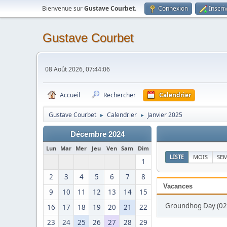
Bienvenue sur
Gustave Courbet
.
Connexion
Inscri
Gustave Courbet
08 Août 2026, 07:44:06
Accueil
Rechercher
Calendrier
Gustave Courbet
Calendrier
Janvier 2025
►
►
Décembre 2024
Lun
Mar
Mer
Jeu
Ven
Sam
Dim
LISTE
MOIS
SE
1
2
3
4
5
6
7
8
Vacances
9
10
11
12
13
14
15
Groundhog Day (02 
16
17
18
19
20
21
22
23
24
25
26
27
28
29