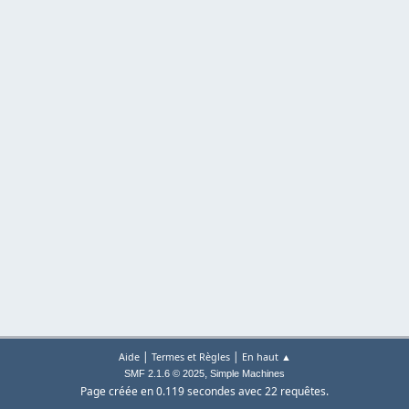
|
|
Aide
Termes et Règles
En haut ▲
,
SMF 2.1.6 © 2025
Simple Machines
Page créée en 0.119 secondes avec 22 requêtes.