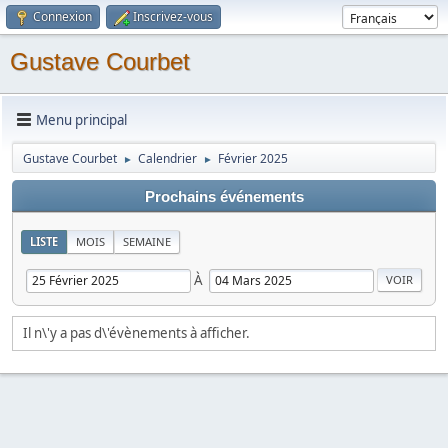
Connexion
Inscrivez-vous
Gustave Courbet
Menu principal
Gustave Courbet
Calendrier
Février 2025
►
►
Prochains événements
LISTE
MOIS
SEMAINE
À
Il n\'y a pas d\'évènements à afficher.