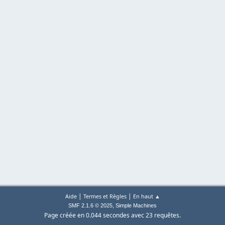
|
|
Aide
Termes et Règles
En haut ▲
,
SMF 2.1.6 © 2025
Simple Machines
Page créée en 0.044 secondes avec 23 requêtes.