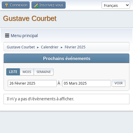
Connexion
Inscrivez-vous
Gustave Courbet
Menu principal
Gustave Courbet
Calendrier
Février 2025
►
►
Prochains événements
LISTE
MOIS
SEMAINE
À
Il n\'y a pas d\'évènements à afficher.