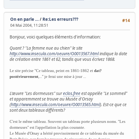
On en parle ...
/
Re:Les erreurs???
#14
04 Mai 2004, 11:28:51
Bonjour, voici quelques éléments d'information:
Quant ? "La femme nue au chien" le site
http://www.insecula.com/oeuvre/O0013567.html
indique la date
de création entre 1861 et 62, tandis que vous écrivez 1868.
Le site précise "Ce tableau, peint en 1861-1862 et
dat?
postérieurement
,..." je ferai une mise à jour ...
L'œuvre "Les dormeuses" sur
eclos.free
est appelée "Le sommeil"
et apparemment se trouve au Musée d'Orsay
(
http://www.insecula.com/oeuvre/O0013565.html
). Est-ce que ce
sont deux tableaux différents?
C'est le même tableau. Souvent un tableau porte plusieurs noms. "Les
dormeuses" est l'appellation la plus courante.
Le Musée d'Orsay a hérité provisoirement de ce tableau du musée du