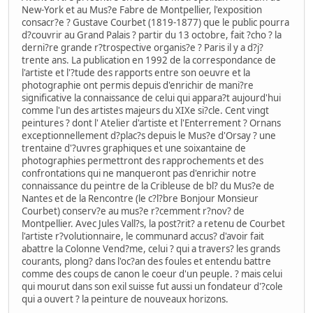
New-York et au Mus?e Fabre de Montpellier, l'exposition
consacr?e ? Gustave Courbet (1819-1877) que le public pourra
d?couvrir au Grand Palais ? partir du 13 octobre, fait ?cho ? la
derni?re grande r?trospective organis?e ? Paris il y a d?j?
trente ans. La publication en 1992 de la correspondance de
l'artiste et l'?tude des rapports entre son oeuvre et la
photographie ont permis depuis d'enrichir de mani?re
significative la connaissance de celui qui appara?t aujourd'hui
comme l'un des artistes majeurs du XIXe si?cle. Cent vingt
peintures ? dont l' Atelier d'artiste et l'Enterrement ? Ornans
exceptionnellement d?plac?s depuis le Mus?e d'Orsay ? une
trentaine d'?uvres graphiques et une soixantaine de
photographies permettront des rapprochements et des
confrontations qui ne manqueront pas d'enrichir notre
connaissance du peintre de la Cribleuse de bl? du Mus?e de
Nantes et de la Rencontre (le c?l?bre Bonjour Monsieur
Courbet) conserv?e au mus?e r?cemment r?nov? de
Montpellier. Avec Jules Vall?s, la post?rit? a retenu de Courbet
l'artiste r?volutionnaire, le communard accus? d'avoir fait
abattre la Colonne Vend?me, celui ? qui a travers? les grands
courants, plong? dans l'oc?an des foules et entendu battre
comme des coups de canon le coeur d'un peuple. ? mais celui
qui mourut dans son exil suisse fut aussi un fondateur d'?cole
qui a ouvert ? la peinture de nouveaux horizons.