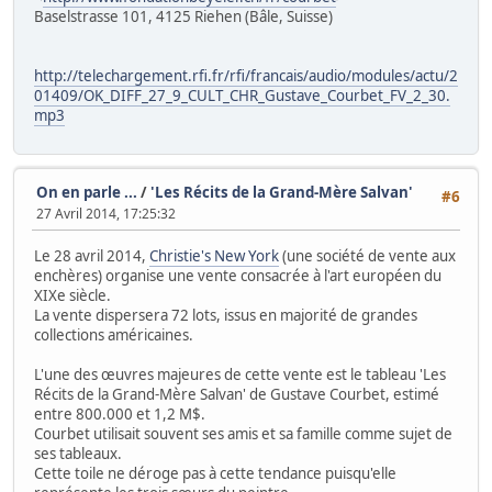
Baselstrasse 101, 4125 Riehen (Bâle, Suisse)
http://telechargement.rfi.fr/rfi/francais/audio/modules/actu/2
01409/OK_DIFF_27_9_CULT_CHR_Gustave_Courbet_FV_2_30.
mp3
On en parle ...
/
'Les Récits de la Grand-Mère Salvan'
#6
27 Avril 2014, 17:25:32
Le 28 avril 2014,
Christie's New York
(une société de vente aux
enchères) organise une vente consacrée à l'art européen du
XIXe siècle.
La vente dispersera 72 lots, issus en majorité de grandes
collections américaines.
L'une des œuvres majeures de cette vente est le tableau 'Les
Récits de la Grand-Mère Salvan' de Gustave Courbet, estimé
entre 800.000 et 1,2 M$.
Courbet utilisait souvent ses amis et sa famille comme sujet de
ses tableaux.
Cette toile ne déroge pas à cette tendance puisqu'elle