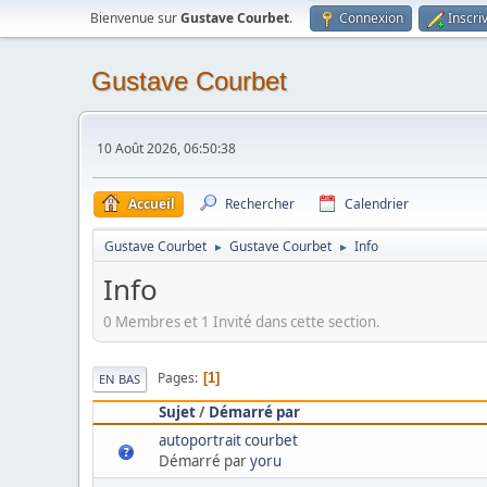
Bienvenue sur
Gustave Courbet
.
Connexion
Inscri
Gustave Courbet
10 Août 2026, 06:50:38
Accueil
Rechercher
Calendrier
Gustave Courbet
Gustave Courbet
Info
►
►
Info
0 Membres et 1 Invité dans cette section.
Pages
1
EN BAS
Sujet
/
Démarré par
autoportrait courbet
Démarré par
yoru